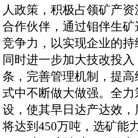
人政策，积极占领矿产资
合作伙伴，通过钼伴生矿
竞争力，以实现企业的持
同时进一步加大技改投入
条，完善管理机制，提高
式中不断做大做强。全力
设，使其早日达产达效，
将达到450万吨，选矿能力