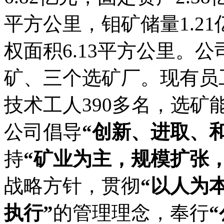
平方公里，钼矿储量1.21
权面积6.13平方公里。
矿、三个选矿厂。现有员工
技术工人390多名，选矿能力
公司倡导
“创新、进取、
持
“
矿业为主，规模扩张，
战略方针，贯彻
“
以人为
执行”
的管理理念，奉行