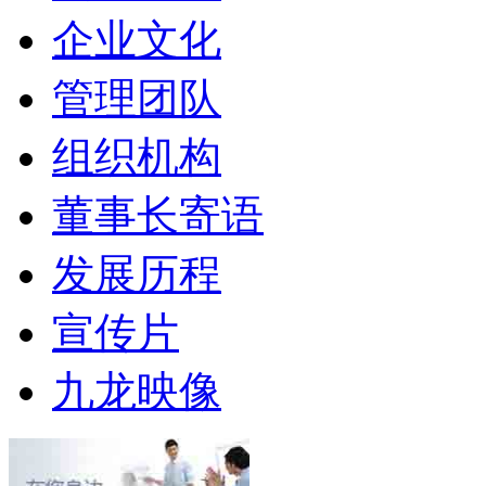
企业文化
管理团队
组织机构
董事长寄语
发展历程
宣传片
九龙映像