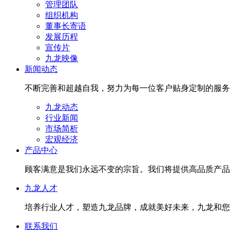
管理团队
组织机构
董事长寄语
发展历程
宣传片
九龙映像
新闻动态
不断完善和超越自我，努力为每一位客户贴身定制的服务
九龙动态
行业新闻
市场简析
宏观经济
产品中心
顾客满意是我们永远不变的宗旨。我们将提供高品质产品
九龙人才
培养行业人才，塑造九龙品牌，成就美好未来，九龙和您
联系我们