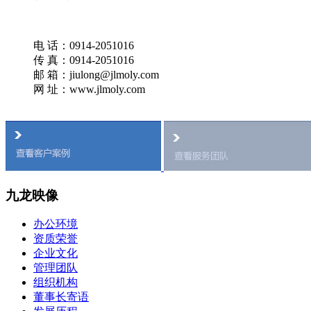
电 话：0914-2051016
传 真：0914-2051016
邮 箱：jiulong@jlmoly.com
网 址：www.jlmoly.com
九龙映像
办公环境
资质荣誉
企业文化
管理团队
组织机构
董事长寄语