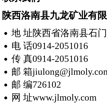
陕西洛南县九龙矿业有限
地 址
陕西省洛南县石门
电 话
0914-2051016
传 真
0914-2051016
邮 箱
jiulong@jlmoly.co
邮 编
726102
网 址
www.jlmoly.com