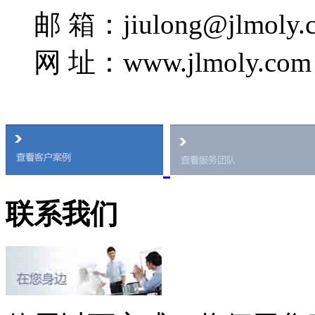
邮 箱：jiulong@jlmoly.
网 址：www.jlmoly.com
联系我们