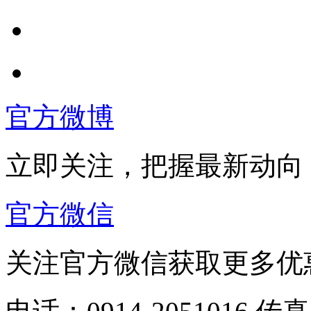
官方微博
立即关注，把握最新动向
官方微信
关注官方微信获取更多优