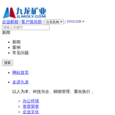
企业邮箱
|
客户俱乐部
|
|
新闻
新闻
案例
常见问题
网站首页
走进九龙
以人为本、科技兴企、精细管理、重在执行 。
办公环境
资质荣誉
企业文化