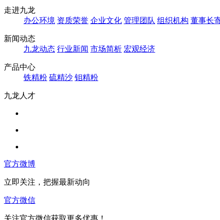
走进九龙
办公环境
资质荣誉
企业文化
管理团队
组织机构
董事长
新闻动态
九龙动态
行业新闻
市场简析
宏观经济
产品中心
铁精粉
硫精沙
钼精粉
九龙人才
官方微博
立即关注，把握最新动向
官方微信
关注官方微信获取更多优惠！