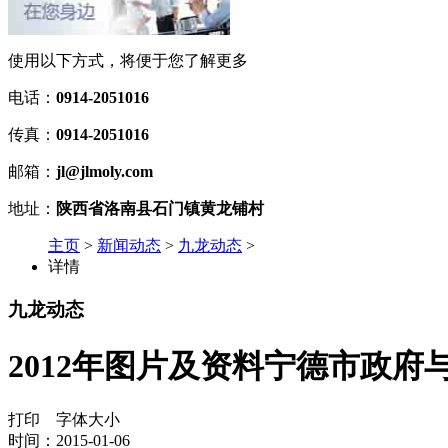
使用以下方式，将便于您了解更多
电话：
0914-2051016
传真：
0914-2051016
邮箱：
jl@jlmoly.com
地址：
陕西省洛南县石门镇黄龙铺村
主页
>
新闻动态
>
九龙动态
>
详情
九龙动态
2012年图片及资料宁德市政府
打印
字体大小
时间：2015-01-06