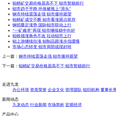
钼精矿交易价格居高不下 钼市暂稳前行
钼市趋于平静 环保被推上“浪头”
钢市持续震荡走强 钼市僵持观望
钼精矿成交不断 钼市看涨观点犹存
钢招奠定涨势 国际钼市联动上行
“一矿难求”再现 钼市继续稳中向好
钼铁领涨角色不改 拉动钼市上行
钼上游继续拉涨 钼制品跟涨步伐缓慢
市场心态转变 钼市局部或现好转
上一篇：
钢市持续震荡走强 钼市僵持观望
下一篇：
钼精矿交易价格居高不下 钼市暂稳前行
走进九龙
办公环境
资质荣誉
企业文化
管理团队
组织机构
董事长
新闻动态
九龙动态
行业新闻
市场简析
宏观经济
产品中心