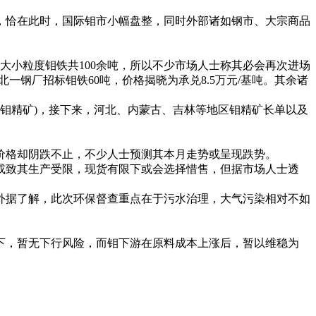
，恰在此时，国际钼市小幅盘整，同时外部诸如钢市、大宗商品
小粒度钼铁共100余吨，所以不少市场人士称其必会再次进场
一钢厂招标钼铁60吨，价格揭晓为承兑8.5万元/基吨。其余诸
5%钼精矿)，接下来，河北、内蒙古、吉林等地区钼精矿长单以及
格却阴跌不止，不少人士预测其本月走势或呈现跌势。
致其生产受限，现货有限下或会选择惜售，但据市场人士透
据了解，此次环保督查重点在于污水治理，大气污染相对不如
，暂无下行风险，而钼下游在原料成本上涨后，暂以维稳为