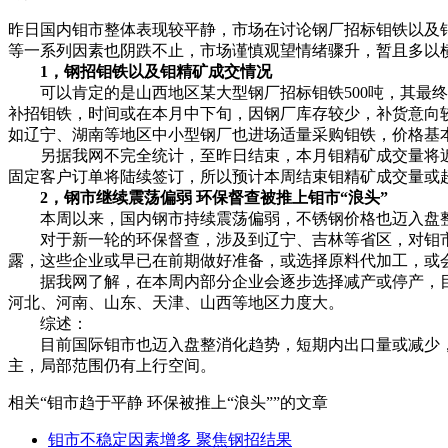
昨日国内钼市整体表现较平静，市场在讨论钢厂招标钼铁以及
等一系列因素也阴跌不止，市场谨慎观望情绪骤升，暂且多以
1，钢招钼铁以及钼精矿成交情况
可以肯定的是山西地区某大型钢厂招标钼铁500吨，其最终
补招钼铁，时间或在本月中下旬，因钢厂库存较少，补货意向较强
如辽宁、湖南等地区中小型钢厂也进场适量采购钼铁，价格基本在8
另据我网不完全统计，至昨日结束，本月钼精矿成交量将近270
固定客户订单将陆续签订，所以预计本周结束钼精矿成交量或超
2，钢市继续震荡偏弱 环保督查被推上钼市“浪头”
本周以来，国内钢市持续震荡偏弱，不锈钢价格也迈入盘整
对于新一轮的环保督查，涉及到辽宁、吉林等省区，对钼市
露，这些企业或早已在前期做好准备，或选择原料代加工，或
据我网了解，在本周内部分企业会逐步选择减产或停产，目
河北、河南、山东、天津、山西等地区力度大。
综述：
目前国际钼市也迈入盘整消化趋势，短期内出口量或减少，
主，局部范围仍有上行空间。
相关
“钼市趋于平静 环保被推上“浪头””
的文章
钼市不稳定因素增多 聚焦钢招结果