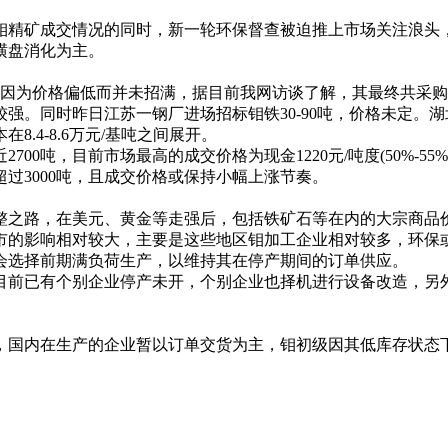
钼精矿成交情况的同时，新一轮环保督查被迫推上市场关注浪头
横盘消化为主。
因为价格偏低而并未招满，据目前我网访谈了解，其最终共采购大
。同时昨日江苏一钢厂进场招标钼铁30-90吨，价格未定。湖北
.4-8.6万元/基吨之间展开。
0吨，目前市场最高的成交价格为现金1220元/吨度(50%-5
过3000吨，且成交价格或保持小幅上涨节奏。
之路，在美元、黄金等走强后，包括铁矿石等在内的大宗商品价
的影响相对较大，主要是这些地区钼加工企业相对较多，环保或
会选择前期满负荷生产，以维持其在停产期间的订单供应。
前已有个别企业停产未开，个别企业也择机进行设备改造，另外
国内在生产的企业暂以订单交货为主，钼初级因其低库存状态下