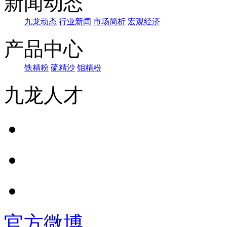
新闻动态
九龙动态
行业新闻
市场简析
宏观经济
产品中心
铁精粉
硫精沙
钼精粉
九龙人才
官方微博