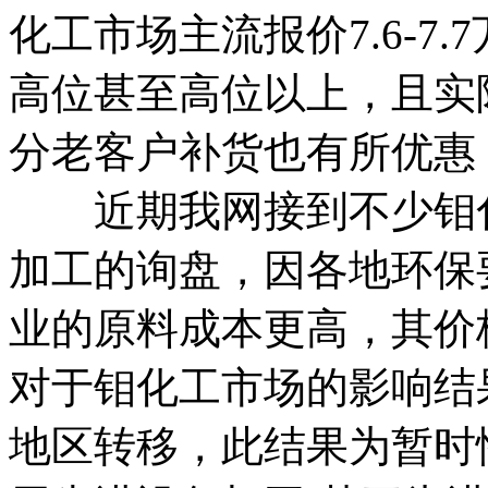
化工市场主流报价7.6-7
高位甚至高位以上，且实
分老客户补货也有所优惠
近期我网接到不少钼化
加工的询盘，因各地环保
业的原料成本更高，其价
对于钼化工市场的影响结
地区转移，此结果为暂时