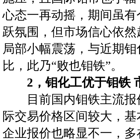
心态一再动摇，期间虽有
跃氛围，但市场信心依然
局部小幅震荡，与近期钼
比，此乃“败也钼铁”。
2，钼化工优于钼铁 
目前国内钼铁主流报价7.
际交易价格区间较大，基本在
企业报价也略显不一，多在7