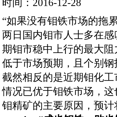
时间：2016-12-28
“如果没有钼铁市场的拖
两日国内钼市人士多在感
期钼市稳中上行的最大阻
低于市场预期，且个别钢
截然相反的是近期钼化工
情况已优于钼铁市场，这
钼精矿的主要原因，预计